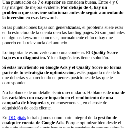
Una puntuación de
7 o superior
se considera buena. Entre 4 y 6
hay margen de mejora evidente.
Por debajo de 4, hay un
problema que conviene solucionar antes de seguir aumentando
la inversión
en esas keywords.
Si las puntuaciones bajas son generalizadas, el problema suele estar
en la estructura de la cuenta o en las landing pages. Si son puntuales
en algunas keywords concretas, normalmente el foco hay que
ponerlo en la relevancia del anuncio.
Lo importante es no verlo como una condena.
El Quality Score
bajo es un diagnóstico.
Y los diagnósticos tienen solución.
Si estás invirtiendo en Google Ads y el Quality Score no forma
parte de tu estrategia de optimización,
estás pagando más de lo
que deberías y apareciendo en peores posiciones de las que te
corresponden.
No hablamos de un detalle técnico secundario. Hablamos de
una de
las variables con mayor impacto en el rendimiento de una
campaña de búsqueda
y, en consecuencia, en el coste de
adquisición de cada cliente.
En
DDigitals
lo trabajamos como parte integral de
la gestión de
cualquier cuenta de Google Ads.
Porque optimizar bien desde el
principio siempre sale más barato que ir corrigiendo errores sobre la