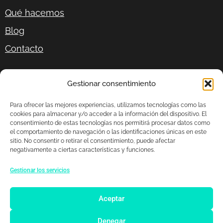
Qué hacemos
Blog
Contacto
P.º del Gral. Martínez Campos, 17, 1º izquierda,
Gestionar consentimiento
28010 Madrid
Para ofrecer las mejores experiencias, utilizamos tecnologías como las
cookies para almacenar y/o acceder a la información del dispositivo. El
+34 678 87 92 26
consentimiento de estas tecnologías nos permitirá procesar datos como
el comportamiento de navegación o las identificaciones únicas en este
hola@ddigitals.net
sitio. No consentir o retirar el consentimiento, puede afectar
negativamente a ciertas características y funciones.
Gestionar los servicios
Aceptar
Denegar