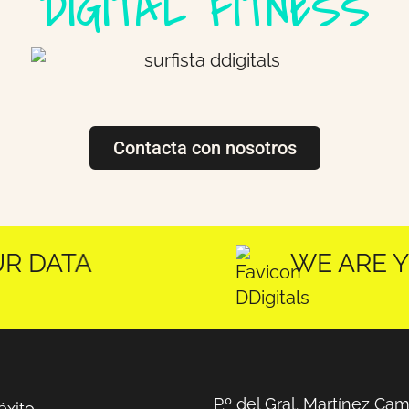
DIGITAL FITNESS
Contacta con nosotros
FULL-FUN
WE ARE YOU
P.º del Gral. Martínez Cam
éxito