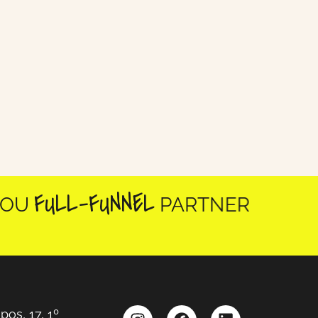
NEL
GROW
PARTNER
pos, 17, 1º