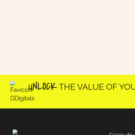
K
THE VALUE OF YOUR DATA
Casos de 