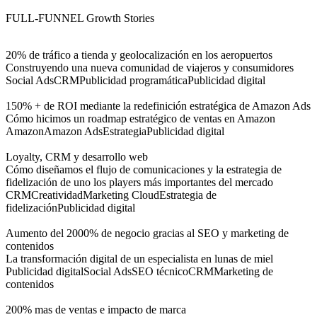
FULL-FUNNEL
Growth Stories
20% de tráfico a tienda y geolocalización en los aeropuertos
Construyendo una nueva comunidad de viajeros y consumidores
Social Ads
CRM
Publicidad programática
Publicidad digital
150% + de ROI mediante la redefinición estratégica de Amazon Ads
Cómo hicimos un roadmap estratégico de ventas en Amazon
Amazon
Amazon Ads
Estrategia
Publicidad digital
Loyalty, CRM y desarrollo web
Cómo diseñamos el flujo de comunicaciones y la estrategia de
fidelización de uno los players más importantes del mercado
CRM
Creatividad
Marketing Cloud
Estrategia de
fidelización
Publicidad digital
Aumento del 2000% de negocio gracias al SEO y marketing de
contenidos
La transformación digital de un especialista en lunas de miel
Publicidad digital
Social Ads
SEO técnico
CRM
Marketing de
contenidos
200% mas de ventas e impacto de marca