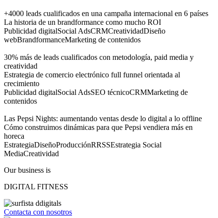
+4000 leads cualificados en una campaña internacional en 6 países
La historia de un brandformance como mucho ROI
Publicidad digital
Social Ads
CRM
Creatividad
Diseño
web
Brandformance
Marketing de contenidos
30% más de leads cualificados con metodología, paid media y
creatividad
Estrategia de comercio electrónico full funnel orientada al
crecimiento
Publicidad digital
Social Ads
SEO técnico
CRM
Marketing de
contenidos
Las Pepsi Nights: aumentando ventas desde lo digital a lo offline
Cómo construimos dinámicas para que Pepsi vendiera más en
horeca
Estrategia
Diseño
Producción
RRSS
Estrategia Social
Media
Creatividad
Our business is
DIGITAL FITNESS
Contacta con nosotros