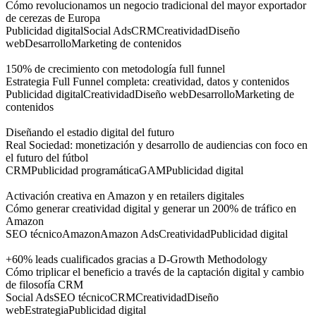
Cómo revolucionamos un negocio tradicional del mayor exportador
de cerezas de Europa
Publicidad digital
Social Ads
CRM
Creatividad
Diseño
web
Desarrollo
Marketing de contenidos
150% de crecimiento con metodología full funnel
Estrategia Full Funnel completa: creatividad, datos y contenidos
Publicidad digital
Creatividad
Diseño web
Desarrollo
Marketing de
contenidos
Diseñando el estadio digital del futuro
Real Sociedad: monetización y desarrollo de audiencias con foco en
el futuro del fútbol
CRM
Publicidad programática
GAM
Publicidad digital
Activación creativa en Amazon y en retailers digitales
Cómo generar creatividad digital y generar un 200% de tráfico en
Amazon
SEO técnico
Amazon
Amazon Ads
Creatividad
Publicidad digital
+60% leads cualificados gracias a D-Growth Methodology
Cómo triplicar el beneficio a través de la captación digital y cambio
de filosofía CRM
Social Ads
SEO técnico
CRM
Creatividad
Diseño
web
Estrategia
Publicidad digital