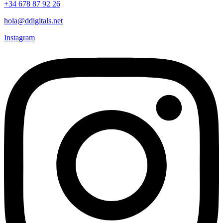
+34 678 87 92 26
hola@ddigitals.net
Instagram