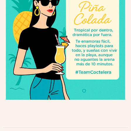
Nights
Desde lo digital al punto de venta
,
creamos este concepto que
permitió la gamificación y el
aumento del
de Pepsi
engagement
y los locales, con el
objetivo de
reforzar el consumo
y el
posicionamiento de marca.