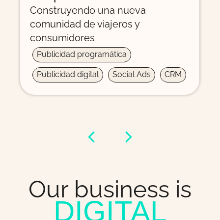
Cómo hicimos un roadmap
estratégico de ventas en Amazon
Estrategia
Publicidad digital
Amazon
Amazon Ads
M
Our business is
DIGITAL