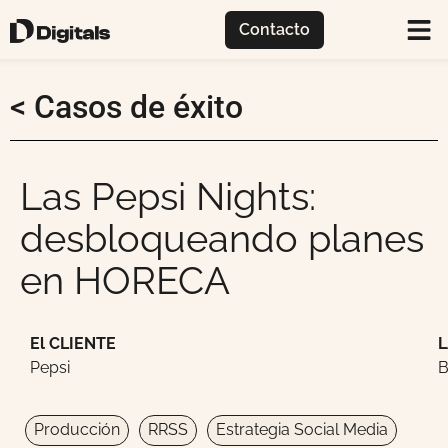
Contacto
< Casos de éxito
Las Pepsi Nights:
desbloqueando planes
en HORECA
El CLIENTE
L
Pepsi
B
Producción
RRSS
Estrategia Social Media