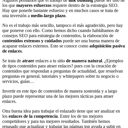
Algunos pensamos que el trabajo de
link building
puede ser uno de
los que
mayores esfuerzos
requiere dentro de la estrategia SEO.
Hay que ponerle bastante esfuerzo y en muchos casos se trata de
una inversión a
medio-largo plazo
.
No es el trabajo más sencillo, tampoco el más agradecido, pero hay
que ponerse con ello. Como hemos dicho cuando hablábamos de
consejos SEO para estrategia de contenidos, la elaboración de
contenidos extensos y cuidados
puede ser una buena manera de
acaparar enlaces externos. Esto se conoce como
adquisición pasiva
de enlaces
.
Se trata de
atraer
enlaces a tu sitio
de manera natural
. ¿Ejemplos
de tipos contenidos para atraer enlaces? pues con la creación de
contenidos que respondan a preguntas de actualidad, que resuelvan
preguntas en general, tutoriales y whitepapers sobre tu negocio o
servicios, guías…
Invertir en este tipo de contenidos de manera sostenida y a largo
plazo puede representar una de las mejores tácticas para atraer
enlaces.
Otra buena idea para trabajar el enlazado tiene que ser analizar en
los
enlaces de la competencia
. Entre los de tus mejores
competidores y para tus mejores resultados. También hemos
repasado que actualizar y trabajar las páginas top ayuda a subir en