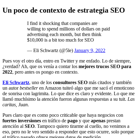
Un poco de contexto de estrategia SEO
I find it shocking that companies are
willing to spend millions of dollars on paid
advertising each month, but then think
$10,000 is a bit too much for SEO
— Eli Schwartz (@5le)
January 9, 2022
Pues voy el otro día, entro en Twitter y me enfado. Lo de siempre,
¿verdad? Ah, que os venía a contar los
mejores trucos SEO para
2022
, pero antes os pongo en contexto.
Eli Schwartz
, uno de los
consultores SEO
más citados y también
un autor
bestseller
en Amazon tuiteó algo que me sacó el emoticono
de sonrisa con lagrimita. Lo que dice es claro y evidente. Lo que me
llamó muchísimo la atención fueron algunas respuestas a su tuit.
Las
caritas, Juan
.
Pues claro que es como poco criticable que haya negocios con
fuertes inversiones
en tráfico de
pago
y que
apenas
prestan
atención al
SEO
. Tampoco quiero tirarme al cuello, no venimos a
eso, pero no le veo sentido a responder que esto ocurre, solo porque
el tráfico pagado ofrece mejores datos de medición.