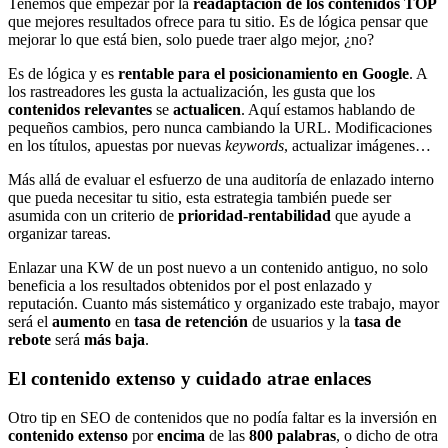
Tenemos que empezar por la
readaptación de los contenidos TOP
que mejores resultados ofrece para tu sitio. Es de lógica pensar que
mejorar lo que está bien, solo puede traer algo mejor, ¿no?
Es de lógica y es
rentable para el posicionamiento en Google
. A
los rastreadores les gusta la actualización, les gusta que los
contenidos relevantes
se
actualicen
. Aquí estamos hablando de
pequeños cambios, pero nunca cambiando la URL. Modificaciones
en los títulos, apuestas por nuevas
keywords
, actualizar imágenes…
Más allá de evaluar el esfuerzo de una auditoría de enlazado interno
que pueda necesitar tu sitio, esta estrategia también puede ser
asumida con un criterio de
prioridad-rentabilidad
que ayude a
organizar tareas.
Enlazar una KW de un post nuevo a un contenido antiguo, no solo
beneficia a los resultados obtenidos por el post enlazado y
reputación. Cuanto más sistemático y organizado este trabajo, mayor
será el
aumento
en
tasa de retención
de usuarios y la
tasa de
rebote
será
más baja
.
El contenido extenso y cuidado atrae enlaces
Otro tip en SEO de contenidos que no podía faltar es la inversión en
contenido extenso
por
encima
de las
800 palabras
, o dicho de otra