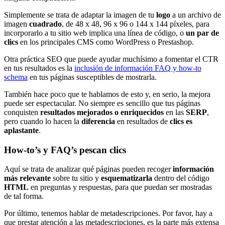
Simplemente se trata de adaptar la imagen de tu
logo
a un archivo de
imagen
cuadrado
, de 48 x 48, 96 x 96 o 144 x 144 píxeles, para
incorporarlo a tu sitio web implica una línea de código, o
un par de
clics
en los principales CMS como WordPress o Prestashop.
Otra práctica SEO que puede ayudar muchísimo a fomentar el CTR
en tus resultados es la
inclusión de información FAQ y how-to
schema
en tus páginas susceptibles de mostrarla.
También hace poco que te hablamos de esto y, en serio, la mejora
puede ser espectacular. No siempre es sencillo que tus páginas
conquisten
resultados mejorados o enriquecidos
en las
SERP
,
pero cuando lo hacen la
diferencia
en resultados de
clics es
aplastante
.
How-to’s y FAQ’s pescan clics
Aquí se trata de analizar qué páginas pueden recoger
información
más relevante
sobre tu sitio y
esquematizarla
dentro del código
HTML
en preguntas y respuestas, para que puedan ser mostradas
de tal forma.
Por último, tenemos hablar de metadescripciones. Por favor, hay a
que prestar atención a las metadescripciones, es la parte más extensa