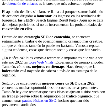
de
obtención de enlaces
es la tarea que más esfuerzo requiere.
El apartado de clics, sí, claro, se llama así porque estamos hablando
de acciones dirigidas a
fomentar
los ingresos en los resultados de
búsqueda,
las SERP
(Search Engine Result Page). Aquí no se trata
de mejorar posiciones, si no de
incrementar
las probabilidades de
conversión en clics
.
Dentro de una
estrategia SEO de contenido
, se encuentra
seguramente el
trabajo
de posicionamiento orgánico más
creativo
,
aunque el técnico también lo puede ser bastante. Vamos a repasar
alguna tendencia, cosas que siempre tocan y cosas que han vuelto.
¿En la técnica? Pues vamos a recordar lo importantes que van a ser
este año 2022 las
Core Web Vitals
. Experiencia de usuario al poder.
También, cómo no,
mejoras en sitemaps
. Hace tiempo que la
indexación
está trayendo de cabeza a más de un estratega de lo
orgánico.
Seguro que entre nuestros
mejores consejos SEO para 2022
encuentras muchas oportunidades o recuerdas tareas pendientes.
También hay que recordar que estas ideas se ajustan a sitios web con
un
trabajo previo
sobre la adquisición de
tráfico orgánico
, que
asumen unas
pautas básicas en SEO
, incluso que han sido
previamente auditados.