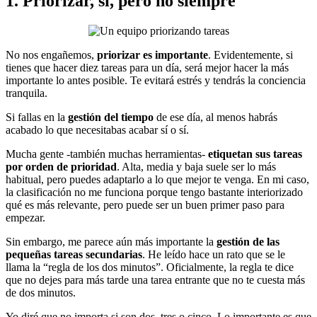
1. Priorizar, sí, pero no siempre
No nos engañemos,
priorizar es importante
. Evidentemente, si
tienes que hacer diez tareas para un día, será mejor hacer la más
importante lo antes posible. Te evitará estrés y tendrás la conciencia
tranquila.
Si fallas en la
gestión del tiempo
de ese día, al menos habrás
acabado lo que necesitabas acabar sí o sí.
Mucha gente -también muchas herramientas-
etiquetan sus tareas
por orden de prioridad
. Alta, media y baja suele ser lo más
habitual, pero puedes adaptarlo a lo que mejor te venga. En mi caso,
la clasificación no me funciona porque tengo bastante interiorizado
qué es más relevante, pero puede ser un buen primer paso para
empezar.
Sin embargo, me parece aún más importante la
gestión de las
pequeñas tareas secundarias
. He leído hace un rato que se le
llama la “regla de los dos minutos”. Oficialmente, la regla te dice
que no dejes para más tarde una tarea entrante que no te cuesta más
de dos minutos.
Yo diré que no importa si son dos, tres o cinco. Lo importante es que