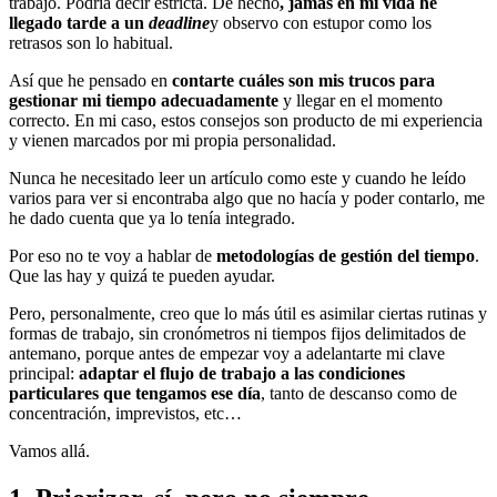
trabajo. Podría decir estricta. De hecho
, jamás en mi vida he
llegado tarde a un
deadline
y observo con estupor como los
retrasos son lo habitual.
Así que he pensado en
contarte cuáles son mis trucos para
gestionar mi tiempo adecuadamente
y llegar en el momento
correcto. En mi caso, estos consejos son producto de mi experiencia
y vienen marcados por mi propia personalidad.
Nunca he necesitado leer un artículo como este y cuando he leído
varios para ver si encontraba algo que no hacía y poder contarlo, me
he dado cuenta que ya lo tenía integrado.
Por eso no te voy a hablar de
metodologías de gestión del tiempo
.
Que las hay y quizá te pueden ayudar.
Pero, personalmente, creo que lo más útil es asimilar ciertas rutinas y
formas de trabajo, sin cronómetros ni tiempos fijos delimitados de
antemano, porque antes de empezar voy a adelantarte mi clave
principal:
adaptar el flujo de trabajo a las condiciones
particulares que tengamos ese día
, tanto de descanso como de
concentración, imprevistos, etc…
Vamos allá.