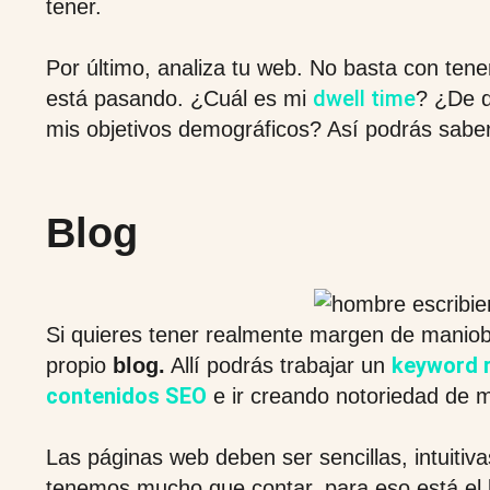
tener.
Por último, analiza tu web. No basta con tener
dwell time
está pasando. ¿Cuál es mi
? ¿De 
mis objetivos demográficos? Así podrás saber 
Blog
Si quieres tener realmente margen de maniobr
keyword 
propio
blog.
Allí podrás trabajar un
contenidos SEO
e ir creando notoriedad de 
Las páginas web deben ser sencillas, intuitiv
tenemos mucho que contar, para eso está el 